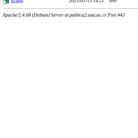
ui.png
2025-03-13 14:21
499
Apache/2.4.68 (Debian) Server at publica2.una.ac.cr Port 443