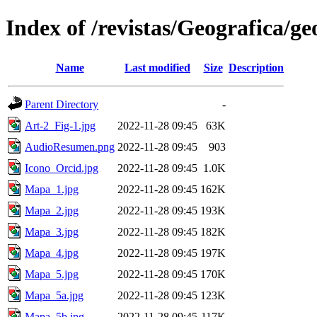
Index of /revistas/Geografica/g
Name
Last modified
Size
Description
Parent Directory
-
Art-2_Fig-1.jpg
2022-11-28 09:45
63K
AudioResumen.png
2022-11-28 09:45
903
Icono_Orcid.jpg
2022-11-28 09:45
1.0K
Mapa_1.jpg
2022-11-28 09:45
162K
Mapa_2.jpg
2022-11-28 09:45
193K
Mapa_3.jpg
2022-11-28 09:45
182K
Mapa_4.jpg
2022-11-28 09:45
197K
Mapa_5.jpg
2022-11-28 09:45
170K
Mapa_5a.jpg
2022-11-28 09:45
123K
Mapa_5b.jpg
2022-11-28 09:45
117K