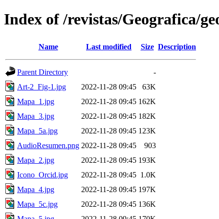
Index of /revistas/Geografica/g
Name
Last modified
Size
Description
Parent Directory
-
Art-2_Fig-1.jpg
2022-11-28 09:45
63K
Mapa_1.jpg
2022-11-28 09:45
162K
Mapa_3.jpg
2022-11-28 09:45
182K
Mapa_5a.jpg
2022-11-28 09:45
123K
AudioResumen.png
2022-11-28 09:45
903
Mapa_2.jpg
2022-11-28 09:45
193K
Icono_Orcid.jpg
2022-11-28 09:45
1.0K
Mapa_4.jpg
2022-11-28 09:45
197K
Mapa_5c.jpg
2022-11-28 09:45
136K
Mapa_5.jpg
2022-11-28 09:45
170K