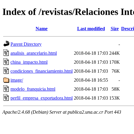
Index of /revistas/Relaciones In
Name
Last modified
Size
Descri
Parent Directory
-
analisis_arancelario.html
2018-04-18 17:03
244K
china_impacto.html
2018-04-18 17:03
170K
condiciones_financiamiento.html
2018-04-18 17:03
76K
image/
2018-04-18 16:55
-
modelo_franquicia.html
2018-04-18 17:03
58K
perfil_empresa_exportadora.html
2018-04-18 17:03
153K
Apache/2.4.68 (Debian) Server at publica2.una.ac.cr Port 443