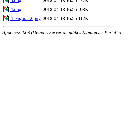
5.png
2018-04-18 16:55
77K
4.png
2018-04-18 16:55
98K
4_Figura_2.png
2018-04-18 16:55
112K
Apache/2.4.68 (Debian) Server at publica2.una.ac.cr Port 443