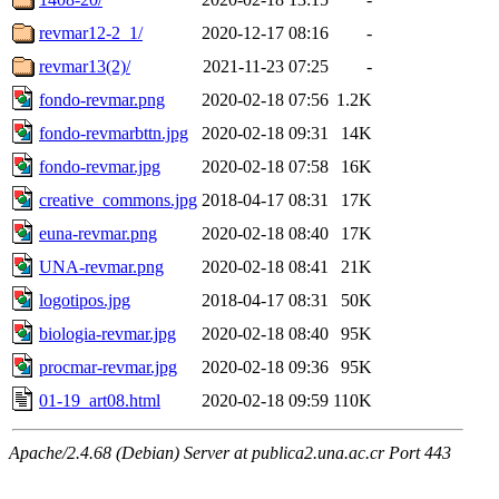
revmar12-2_1/
2020-12-17 08:16
-
revmar13(2)/
2021-11-23 07:25
-
fondo-revmar.png
2020-02-18 07:56
1.2K
fondo-revmarbttn.jpg
2020-02-18 09:31
14K
fondo-revmar.jpg
2020-02-18 07:58
16K
creative_commons.jpg
2018-04-17 08:31
17K
euna-revmar.png
2020-02-18 08:40
17K
UNA-revmar.png
2020-02-18 08:41
21K
logotipos.jpg
2018-04-17 08:31
50K
biologia-revmar.jpg
2020-02-18 08:40
95K
procmar-revmar.jpg
2020-02-18 09:36
95K
01-19_art08.html
2020-02-18 09:59
110K
Apache/2.4.68 (Debian) Server at publica2.una.ac.cr Port 443