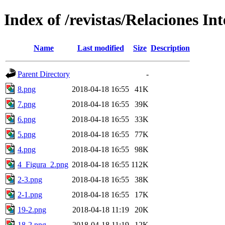
Index of /revistas/Relaciones In
Name
Last modified
Size
Description
Parent Directory
-
8.png
2018-04-18 16:55
41K
7.png
2018-04-18 16:55
39K
6.png
2018-04-18 16:55
33K
5.png
2018-04-18 16:55
77K
4.png
2018-04-18 16:55
98K
4_Figura_2.png
2018-04-18 16:55
112K
2-3.png
2018-04-18 16:55
38K
2-1.png
2018-04-18 16:55
17K
19-2.png
2018-04-18 11:19
20K
18-2.png
2018-04-18 11:19
12K